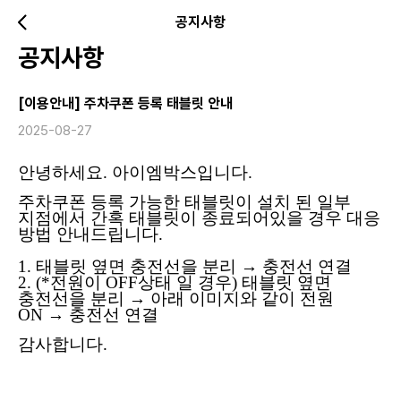
공지사항
공지사항
[이용안내] 주차쿠폰 등록 태블릿 안내
2025-08-27
안녕하세요. 아이엠박스입니다.
주차쿠폰 등록 가능한 태블릿이 설치 된 일부
지점에서 간혹 태블릿이 종료되어있을 경우 대응
방법 안내드립니다.
1. 태블릿 옆면 충전선을 분리 → 충전선 연결
2. (*전원이 OFF상태 일 경우) 태블릿 옆면
충전선을 분리 → 아래 이미지와 같이 전원
ON
→ 충전선 연결
감사합니다.